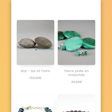
Boji – Isis et Osiris
Pierre plate en
malachite
139,90
€
34,90
€