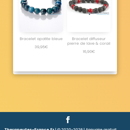
Bracelet apatite bleue
Bracelet diffuseur
pierre de lave & corail
39,95
€
16,90
€
Therapeutes-France.Fr
| © 2020-2026 | Annuaire gratuit