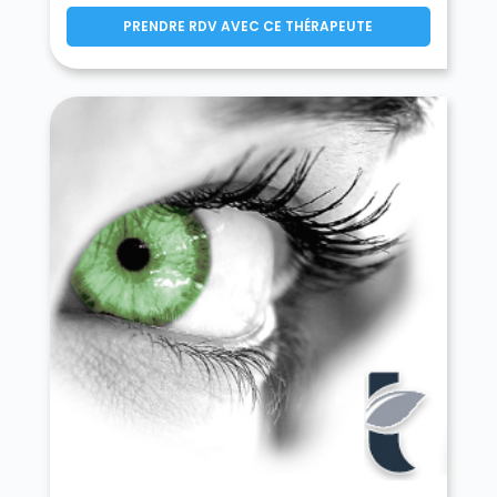
Fontenay-le-Vicomte 91540
PRENDRE RDV AVEC CE THÉRAPEUTE
Forges-les-Bains 91470
Gif-sur-Yvette 91190
Gironville-sur-Essonne 91720
Gometz-la-Ville 91400
Gometz-le-Châtel 91940
Grigny 91350
Guibeville 91630
Guigneville-sur-Essonne 91590
Guillerval 91690
Igny 91430
Itteville 91760
Janville-sur-Juine 91510
Janvry 91640
Juvisy-sur-Orge 91260
La Ferté-Alais 91590
La Forêt-le-Roi 91410
La Forêt-Sainte-Croix 91150
La Norville 91290
La Ville-du-Bois 91620
La Ville-du-Bois 91140
Lardy 91510
Le Coudray-Montceaux 91830
Le Plessis-Pâté 91220
Le Val-Saint-Germain 91530
Les Granges-le-Roi 91410
Les Molières 91470
Les Ulis 91940
Leudeville 91630
Leuville-sur-Orge 91310