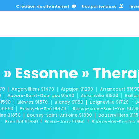
Création de site internet
Nos partenaires
Inscr
 » Essonne » Ther
670
Angervilliers 91470
Arpajon 91290
Arrancourt 9169
0
Auvers-Saint-Georges 91580
Avrainville 91630
Ballai
91590
Bièvres 91570
Blandy 91150
Boigneville 91720
B
 91590
Boissy-le-Sec 91870
Boissy-sous-Saint-Yon 9179
ine 91850
Boussy-Saint-Antoine 91800
Boutervilliers 911
Breuillet 91650
Breux-Jouy 91650
Brières-les-Scellés 
-Châtel 91680
Buno-Bonnevaux 91720
Bures-sur-Yvette
eux 91740
Chamarande 91730
Champcueil 91750
Cha