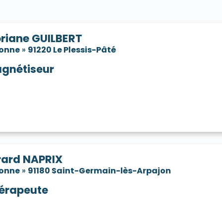
oriane GUILBERT
sonne
»
91220 Le Plessis-Pâté
gnétiseur
rard NAPRIX
sonne
»
91180 Saint-Germain-lès-Arpajon
érapeute