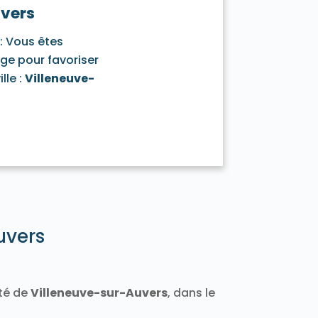
uvers
Varennes-Jarcy 91480
Vert-le-Grand 91810
: Vous êtes
1140
Villeconin 91580
Villejust 91140
age pour favoriser
-Orge 91700
Viry-Châtillon 91170
lle :
Villeneuve-
uvers
ité de
Villeneuve-sur-Auvers
, dans le