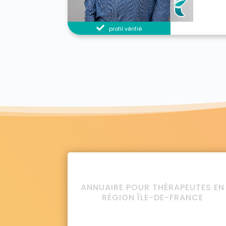
profil vérifié
ANNUAIRE POUR THÉRAPEUTES EN
RÉGION ÎLE-DE-FRANCE