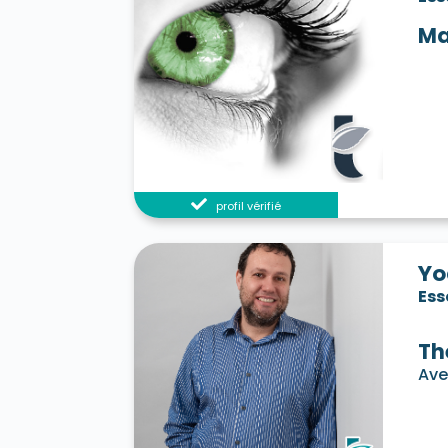
Ma
profil vérifié
Yo
Es
Th
Ave