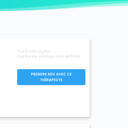
y-Mazarin 91380
ouronnes 91080
D'Huison-Longueville 91590
ur-Orge 91360
Estouches 91660
ière 91690
Fontenay-lès-Briis 91640
e 91720
Gometz-la-Ville 91400
rval 91690
Igny 91430
Itteville 91760
-Roi 91410
La Forêt-Sainte-Croix 91150
aux 91830
Le Plessis-Pâté 91220
Tarif non à jour
ille 91630
Leuville-sur-Orge 91310
Durée de séance non définie
91720
Marcoussis 91460
ecy 91540
Méréville 91660
Monnerville 91930
PRENDRE RDV AVEC CE
ge 91390
Morsang-sur-Seine 91250
THÉRAPEUTE
Ormoy-la-Rivière 91150
sis-Saint-Benoist 91410
Richarville 91410
Ris-Orangis 91130
91530
Saint-Cyr-la-Rivière 91690
ermain-lès-Arpajon 91180
aurice-Montcouronne 91530
ce-de-Favières 91910
se 91530
Soisy-sur-École 91840