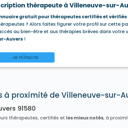
scription thérapeute à Villeneuve-sur-A
91580
Tigery 91250
Torfou 91730
Valpuiseaux 91720
Vayres-sur-Essonne 91820
Verrières-le-Buisson 91370
nnuaire gratuit pour thérapeutes certifiés et vérifiés
neux-sur-Seine 91270
Villabé 91100
Villebon-sur-Yvette 9
hérapeutes ? Alors faites figurer votre profil sur cette p
e-sur-Auvers 91580
Villiers-le-Bâcle 91190
Villiers-sur
'accès au bien-être et aux thérapies brèves dans votre vi
ur-Auvers
!
Je m'inscris
és à proximité de Villeneuve-sur-A
uvers 91580
urs thérapeutes, certifiés et
les mieux notés
, à proxim