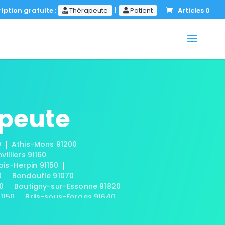
iption gratuite :
Thérapeute
|
Patient
Articles 0
apeute
0
Athis-Mons 91200
nvilliers 91160
ois-Herpin 91150
0
Bondoufle 91070
50
Boutigny-sur-Essonne 91820
91150
Briis-sous-Forges 91640
 91440
Cerny 91590
mplan 91160
Champmotteux 91150