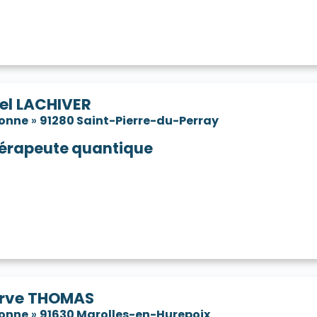
el LACHIVER
sonne
»
91280 Saint-Pierre-du-Perray
érapeute quantique
rve THOMAS
sonne
»
91630 Marolles-en-Hurepoix