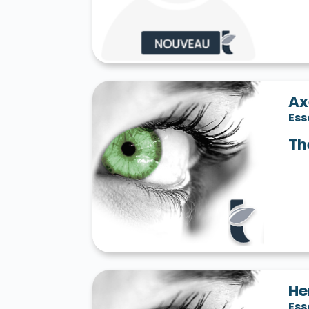
Ax
Es
Th
He
Es