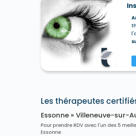
In
Soisy-sur-Seine 91450
Souzy-la-Briche 
Vaugrigneuse 91640
Vauhallan 91430
A
Vert-le-Petit 91710
Videlles 91890
Vig
t
Villemoisson-sur-Orge 91360
Villeneuv
Wissous 91320
Yerres 91330
l
s
Les thérapeutes certifi
Essonne » Villeneuve-sur-A
Pour prendre RDV avec l'un des 5 meille
Essonne