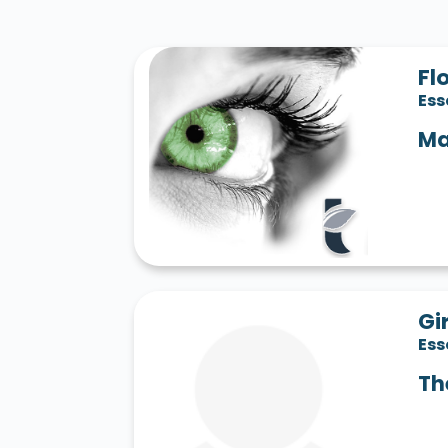
Fl
Es
Ma
Gi
Es
Th