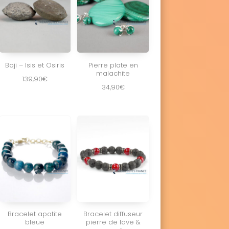
Boji – Isis et Osiris
Pierre plate en
malachite
139,90
€
34,90
€
Bracelet apatite
Bracelet diffuseur
bleue
pierre de lave &