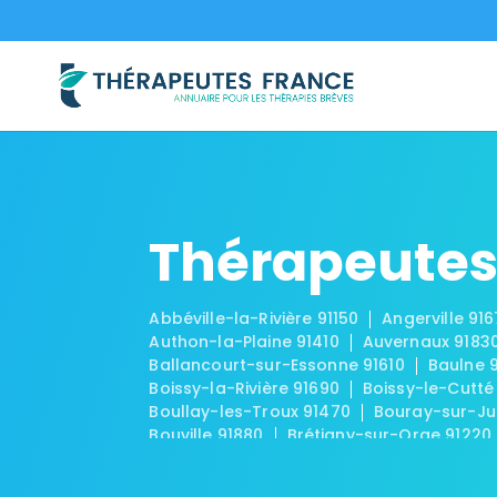
Thérapeutes
Abbéville-la-Rivière 91150
Angerville 91
Authon-la-Plaine 91410
Auvernaux 9183
Ballancourt-sur-Essonne 91610
Baulne 
Boissy-la-Rivière 91690
Boissy-le-Cutté
Boullay-les-Troux 91470
Bouray-sur-Ju
Bouville 91880
Brétigny-sur-Orge 91220
Brouy 91150
Brunoy 91800
Bruyères-le
Chalo-Saint-Mars 91780
Chalou-Moulin