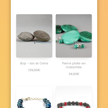
Boji – Isis et Osiris
Pierre plate en
malachite
139,90
€
34,90
€