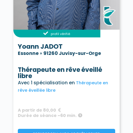
profil vérifié
Yoann JADOT
Essonne
»
91260 Juvisy-sur-Orge
Thérapeute en rêve éveillé
libre
Avec 1 spécialisation en
Thérapeute en
rêve éveillée libre
A partir de 80,00
Durée de séance ~60 min.