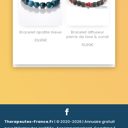
Bracelet apatite bleue
Bracelet diffuseur
pierre de lave & corail
39,95
€
16,90
€
Therapeutes-France.Fr
| © 2020-2026 | Annuaire gratuit