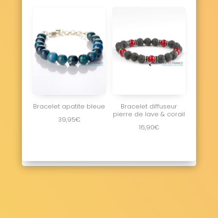
Bracelet apatite bleue
Bracelet diffuseur
pierre de lave & corail
39,95
€
16,90
€