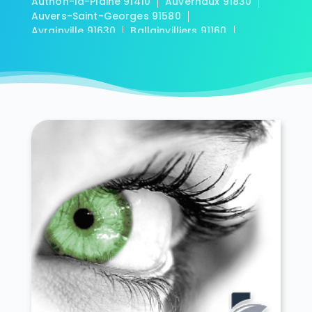
Authon-la-Plaine 91410
Auvernaux 91830
Auvers-Saint-Georges 91580
Avrainville 91630
Ballainvilliers 91160
Ballancourt-sur-Essonne 91610
Baulne 91590
Bièvres 91570
Blandy 91150
Boigneville 91720
Bois-Herpin 91150
Boissy-la-Rivière 91690
Boissy-le-Cutté 91590
Boissy-le-Sec 91870
Boissy-sous-Saint-Yon 91790
Bondoufle 91070
Boullay-les-Troux 91470
Bouray-sur-Juine 91850
Boussy-Saint-Antoine 91800
Boutervilliers 91150
Boutigny-sur-Essonne 91820
Bouville 91880
Brétigny-sur-Orge 91220
Breuillet 91650
Breux-Jouy 91650
Brières-les-Scellés 91150
Briis-sous-Forges 91640
Brouy 91150
Brunoy 91800
Bruyères-le-Châtel 91680
Buno-Bonnevaux 91720
Bures-sur-Yvette 91440
Cerny 91590
Chalo-Saint-Mars 91780
Chalou-Moulineux 91740