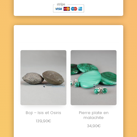
Boji – Isis et Osiris
Pierre plate en
malachite
139,90
€
34,90
€