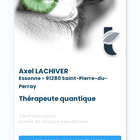
Axel LACHIVER
Essonne
»
91280 Saint-Pierre-du-
Perray
Thérapeute quantique
Tarif non à jour
Durée de séance non définie