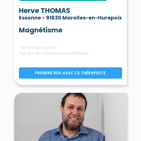
Herve THOMAS
Essonne
»
91630 Marolles-en-Hurepoix
Magnétisme
Tarif non à jour
Durée de séance non définie
PRENDRE RDV AVEC CE THÉRAPEUTE