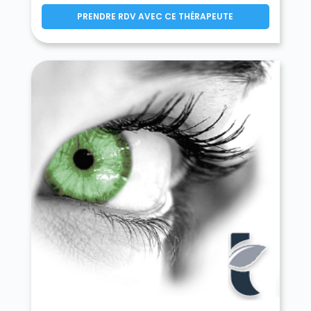
Fontenay-le-Vicomte 91540
PRENDRE RDV AVEC CE THÉRAPEUTE
Forges-les-Bains 91470
Gif-sur-Yvette 91190
Gironville-sur-Essonne 91720
Gometz-la-Ville 91400
Gometz-le-Châtel 91940
Grigny 91350
Guibeville 91630
Guigneville-sur-Essonne 91590
Guillerval 91690
Igny 91430
Itteville 91760
Janville-sur-Juine 91510
Janvry 91640
Juvisy-sur-Orge 91260
La Ferté-Alais 91590
La Forêt-le-Roi 91410
La Forêt-Sainte-Croix 91150
La Norville 91290
La Ville-du-Bois 91620
La Ville-du-Bois 91140
Lardy 91510
Le Coudray-Montceaux 91830
Le Plessis-Pâté 91220
Le Val-Saint-Germain 91530
Les Granges-le-Roi 91410
Les Molières 91470
Les Ulis 91940
Leudeville 91630
Leuville-sur-Orge 91310