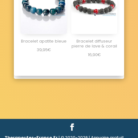
Bracelet apatite bleue
Bracelet diffuseur
pierre de lave & corail
39,95
€
16,90
€
Therapeutes-France.Fr
| © 2020-2026 | Annuaire gratuit