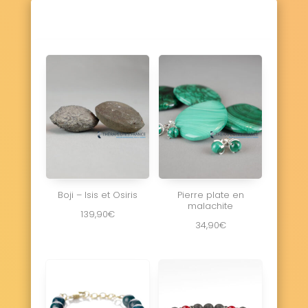
Boji – Isis et Osiris
Pierre plate en
malachite
139,90
€
34,90
€