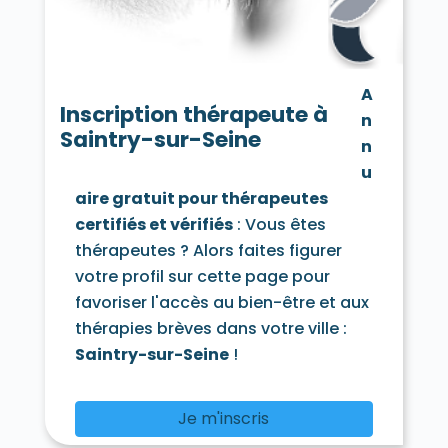
Chamarande 91730
Champcueil 91750
Champlan 91160
Champmotteux 91150
Chatignonville 91410
Chauffour-lès-Étréchy 91580
A
Cheptainville 91630
Chevannes 91750
Inscription thérapeute à
n
Chilly-Mazarin 91380
Saintry-sur-Seine
Congerville-Thionville 91740
n
Corbeil-Essonnes 91100
Corbreuse 91410
u
Courances 91490
Courcouronnes 91080
aire gratuit pour thérapeutes
Courdimanche-sur-Essonne 91720
certifiés et vérifiés
: Vous êtes
Courson-Monteloup 91680
Crosne 91560
Dannemois 91490
thérapeutes ? Alors faites figurer
D'Huison-Longueville 91590
Dourdan 91410
votre profil sur cette page pour
Draveil 91210
Écharcon 91540
Égly 91520
favoriser l'accès au bien-être et aux
Épinay-sous-Sénart 91860
thérapies brèves dans votre ville :
Épinay-sur-Orge 91360
Estouches 91660
Étampes 91150
Étiolles 91450
Saintry-sur-Seine
!
Étréchy 91580
Évry 91000
Fleury-Mérogis 91700
Fontaine-la-Rivière 91690
Je m'inscris
Fontenay-lès-Briis 91640