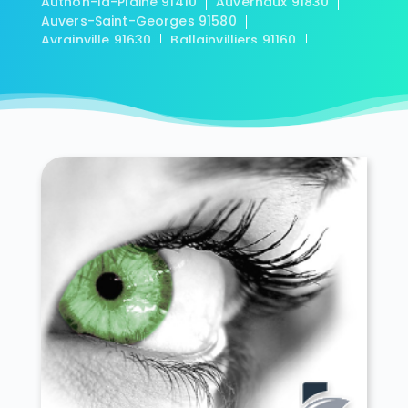
Authon-la-Plaine 91410
Auvernaux 91830
Auvers-Saint-Georges 91580
Avrainville 91630
Ballainvilliers 91160
Ballancourt-sur-Essonne 91610
Baulne 91590
Bièvres 91570
Blandy 91150
Boigneville 91720
Bois-Herpin 91150
Boissy-la-Rivière 91690
Boissy-le-Cutté 91590
Boissy-le-Sec 91870
Boissy-sous-Saint-Yon 91790
Bondoufle 91070
Boullay-les-Troux 91470
Bouray-sur-Juine 91850
Boussy-Saint-Antoine 91800
Boutervilliers 91150
Boutigny-sur-Essonne 91820
Bouville 91880
Brétigny-sur-Orge 91220
Breuillet 91650
Breux-Jouy 91650
Brières-les-Scellés 91150
Briis-sous-Forges 91640
Brouy 91150
Brunoy 91800
Bruyères-le-Châtel 91680
Buno-Bonnevaux 91720
Bures-sur-Yvette 91440
Cerny 91590
Chalo-Saint-Mars 91780
Chalou-Moulineux 91740