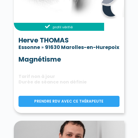
profil vérifié
Herve THOMAS
Essonne
»
91630 Marolles-en-Hurepoix
Magnétisme
Tarif non à jour
Durée de séance non définie
PRENDRE RDV AVEC CE THÉRAPEUTE