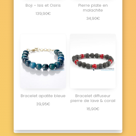
Boji – Isis et Osiris
Pierre plate en
malachite
139,90
€
34,90
€
Bracelet apatite bleue
Bracelet diffuseur
pierre de lave & corail
39,95
€
16,90
€