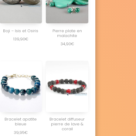
Boji – Isis et Osiris
Pierre plate en
malachite
139,90
€
34,90
€
Bracelet apatite
Bracelet diffuseur
bleue
pierre de lave &
corail
39,95
€