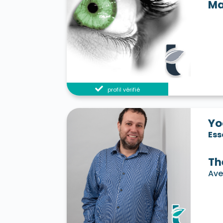
Ma
profil vérifié
Yo
Es
Th
Ave