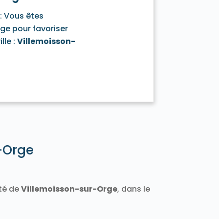
Varennes-Jarcy 91480
: Vous êtes
Vert-le-Grand 91810
age pour favoriser
1140
Villeconin 91580
Villejust 91140
lle :
Villemoisson-
Orge 91700
Viry-Châtillon 91170
r-Orge
ité de
Villemoisson-sur-Orge
, dans le