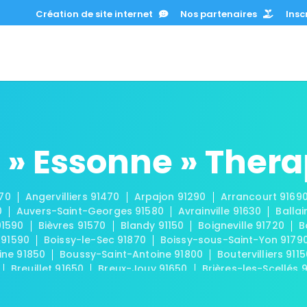
Création de site internet
Nos partenaires
Inscr
 » Essonne » Ther
670
Angervilliers 91470
Arpajon 91290
Arrancourt 9169
0
Auvers-Saint-Georges 91580
Avrainville 91630
Ballai
91590
Bièvres 91570
Blandy 91150
Boigneville 91720
B
 91590
Boissy-le-Sec 91870
Boissy-sous-Saint-Yon 9179
ine 91850
Boussy-Saint-Antoine 91800
Boutervilliers 911
Breuillet 91650
Breux-Jouy 91650
Brières-les-Scellés 
-Châtel 91680
Buno-Bonnevaux 91720
Bures-sur-Yvette
eux 91740
Chamarande 91730
Champcueil 91750
Cha