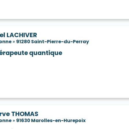
el LACHIVER
sonne
»
91280 Saint-Pierre-du-Perray
érapeute quantique
rve THOMAS
sonne
»
91630 Marolles-en-Hurepoix