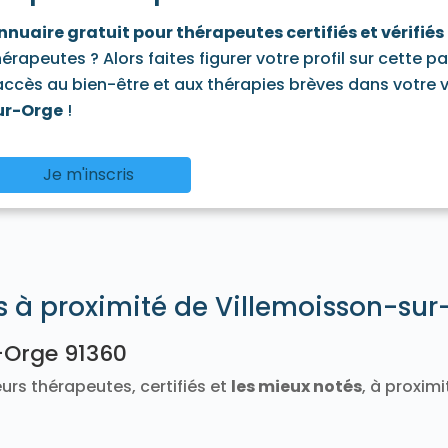
91580
Tigery 91250
Torfou 91730
Valpuiseaux 91720
nnuaire gratuit pour thérapeutes certifiés et vérifiés
Vayres-sur-Essonne 91820
Verrières-le-Buisson 91370
hérapeutes ? Alors faites figurer votre profil sur cette p
neux-sur-Seine 91270
Villabé 91100
Villebon-sur-Yvette 9
'accès au bien-être et aux thérapies brèves dans votre vi
ve-sur-Auvers 91580
Villiers-le-Bâcle 91190
Villiers-sur-
ur-Orge
!
Je m'inscris
és à proximité de Villemoisson-su
-Orge 91360
urs thérapeutes, certifiés et
les mieux notés
, à proxim