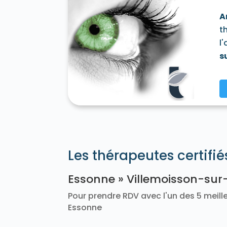
Soisy-sur-Seine 91450
Souzy-la-Briche 
A
Vaugrigneuse 91640
Vauhallan 91430
t
Vert-le-Petit 91710
Videlles 91890
Vig
l
Villemoisson-sur-Orge 91360
Villeneu
Wissous 91320
Yerres 91330
s
Les thérapeutes certifi
Essonne » Villemoisson-sur
Pour prendre RDV avec l'un des 5 meille
Essonne