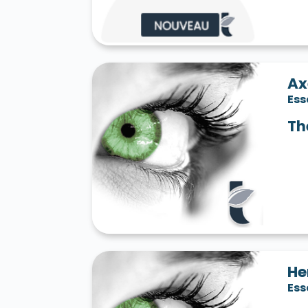
Ax
Es
Th
He
Es