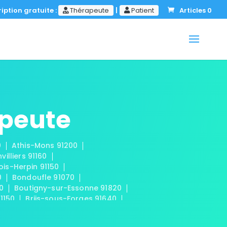
iption gratuite :
Thérapeute
|
Patient
Articles 0
apeute
0
Athis-Mons 91200
nvilliers 91160
ois-Herpin 91150
0
Bondoufle 91070
50
Boutigny-sur-Essonne 91820
91150
Briis-sous-Forges 91640
 91440
Cerny 91590
mplan 91160
Champmotteux 91150