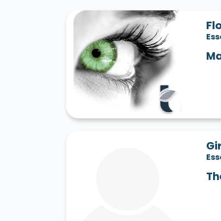
Fl
Es
Ma
Gi
Es
Th