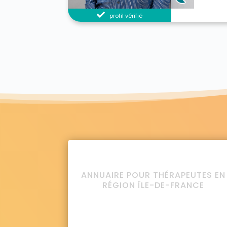
profil vérifié
ANNUAIRE POUR THÉRAPEUTES EN
RÉGION ÎLE-DE-FRANCE