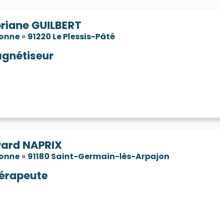
oriane GUILBERT
sonne
»
91220 Le Plessis-Pâté
gnétiseur
rard NAPRIX
sonne
»
91180 Saint-Germain-lès-Arpajon
érapeute