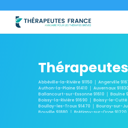
Thérapeutes
Abbéville-la-Rivière 91150
Angerville 91
Authon-la-Plaine 91410
Auvernaux 9183
Ballancourt-sur-Essonne 91610
Baulne 
Boissy-la-Rivière 91690
Boissy-le-Cutté
Boullay-les-Troux 91470
Bouray-sur-Ju
Bouville 91880
Brétigny-sur-Orge 91220
Brouy 91150
Brunoy 91800
Bruyères-le
Chalo-Saint-Mars 91780
Chalou-Moulin