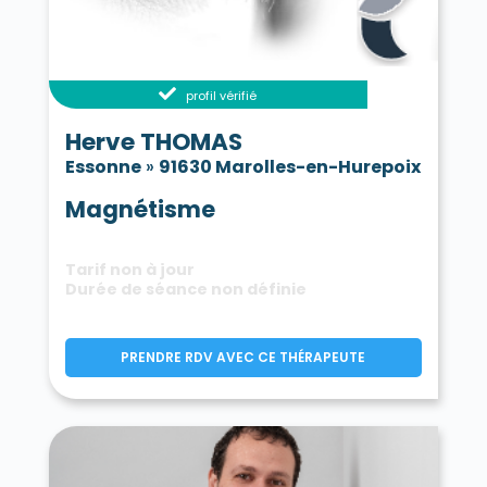
profil vérifié
Herve THOMAS
Essonne
»
91630 Marolles-en-Hurepoix
Magnétisme
Tarif non à jour
Durée de séance non définie
PRENDRE RDV AVEC CE THÉRAPEUTE