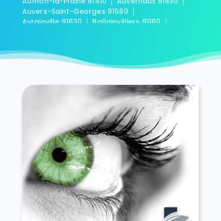
Authon-la-Plaine 91410
Auvernaux 91830
Auvers-Saint-Georges 91580
Avrainville 91630
Ballainvilliers 91160
Ballancourt-sur-Essonne 91610
Baulne 91590
Bièvres 91570
Blandy 91150
Boigneville 91720
Bois-Herpin 91150
Boissy-la-Rivière 91690
Boissy-le-Cutté 91590
Boissy-le-Sec 91870
Boissy-sous-Saint-Yon 91790
Bondoufle 91070
Boullay-les-Troux 91470
Bouray-sur-Juine 91850
Boussy-Saint-Antoine 91800
Boutervilliers 91150
Boutigny-sur-Essonne 91820
Bouville 91880
Brétigny-sur-Orge 91220
Breuillet 91650
Breux-Jouy 91650
Brières-les-Scellés 91150
Briis-sous-Forges 91640
Brouy 91150
Brunoy 91800
Bruyères-le-Châtel 91680
Buno-Bonnevaux 91720
Bures-sur-Yvette 91440
Cerny 91590
Chalo-Saint-Mars 91780
Chalou-Moulineux 91740