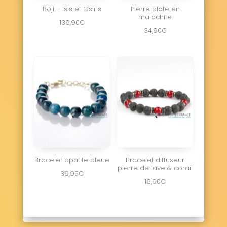
Boji – Isis et Osiris
Pierre plate en
malachite
139,90
€
34,90
€
Bracelet apatite bleue
Bracelet diffuseur
pierre de lave & corail
39,95
€
16,90
€