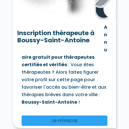
Chamarande 91730
Champcueil 91750
Champlan 91160
Champmotteux 91150
Chatignonville 91410
Chauffour-lès-Étréchy 91580
A
Cheptainville 91630
Chevannes 91750
Inscription thérapeute à
n
Chilly-Mazarin 91380
Boussy-Saint-Antoine
Congerville-Thionville 91740
n
Corbeil-Essonnes 91100
Corbreuse 91410
u
Courances 91490
Courcouronnes 91080
aire gratuit pour thérapeutes
Courdimanche-sur-Essonne 91720
certifiés et vérifiés
: Vous êtes
Courson-Monteloup 91680
Crosne 91560
Dannemois 91490
thérapeutes ? Alors faites figurer
D'Huison-Longueville 91590
Dourdan 91410
votre profil sur cette page pour
Draveil 91210
Écharcon 91540
Égly 91520
favoriser l'accès au bien-être et aux
Épinay-sous-Sénart 91860
thérapies brèves dans votre ville :
Épinay-sur-Orge 91360
Estouches 91660
Étampes 91150
Étiolles 91450
Boussy-Saint-Antoine
!
Étréchy 91580
Évry 91000
Fleury-Mérogis 91700
Fontaine-la-Rivière 91690
Je m'inscris
Fontenay-lès-Briis 91640