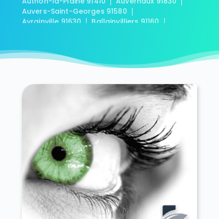
Authon-la-Plaine 91410
Auvernaux 91830
Auvers-Saint-Georges 91580
Avrainville 91630
Ballainvilliers 91160
Ballancourt-sur-Essonne 91610
Baulne 91590
Bièvres 91570
Blandy 91150
Boigneville 91720
Bois-Herpin 91150
Boissy-la-Rivière 91690
Boissy-le-Cutté 91590
Boissy-le-Sec 91870
Boissy-sous-Saint-Yon 91790
Bondoufle 91070
Boullay-les-Troux 91470
Bouray-sur-Juine 91850
Boussy-Saint-Antoine 91800
Boutervilliers 91150
Boutigny-sur-Essonne 91820
Bouville 91880
Brétigny-sur-Orge 91220
Breuillet 91650
Breux-Jouy 91650
Brières-les-Scellés 91150
Briis-sous-Forges 91640
Brouy 91150
Brunoy 91800
Bruyères-le-Châtel 91680
Buno-Bonnevaux 91720
Bures-sur-Yvette 91440
Cerny 91590
Chalo-Saint-Mars 91780
Chalou-Moulineux 91740