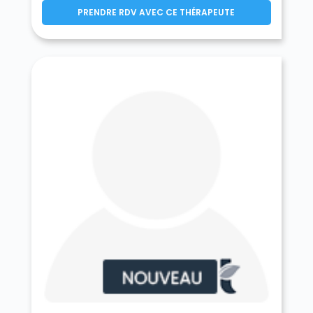
Prunay-sur-Essonne 91720
PRENDRE RDV AVEC CE THÉRAPEUTE
Puiselet-le-Marais 91150
Pussay 91740
Quincy-sous-Sénart 91480
Richarville 91410
Ris-Orangis 91130
Roinville 91410
Roinvilliers 91150
Saclas 91690
Saclay 91400
Saint-Aubin 91190
Saint-Chéron 91530
Saint-Cyr-la-Rivière 91690
Saint-Cyr-sous-Dourdan 91410
Sainte-Geneviève-des-Bois 91700
Saint-Escobille 91410
Saint-Germain-lès-Arpajon 91180
Saint-Germain-lès-Corbeil 91250
Saint-Hilaire 91780
Saint-Jean-de-Beauregard 91940
Saint-Maurice-Montcouronne 91530
Saint-Michel-sur-Orge 91240
Saint-Pierre-du-Perray 91280
Saintry-sur-Seine 91250
Saint-Sulpice-de-Favières 91910
Saint-Vrain 91770
Saint-Yon 91650