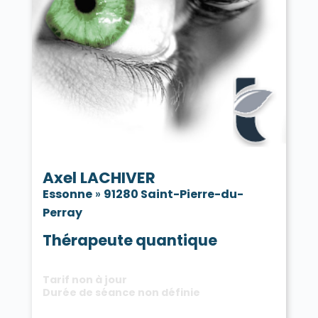
Axel LACHIVER
Essonne
»
91280 Saint-Pierre-du-
Perray
Thérapeute quantique
Tarif non à jour
Durée de séance non définie