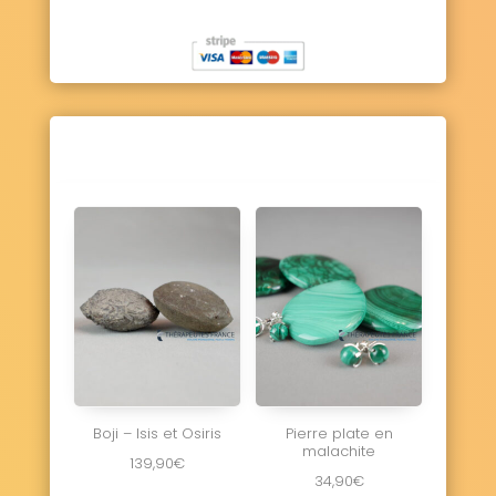
Boji – Isis et Osiris
Pierre plate en
malachite
139,90
€
34,90
€