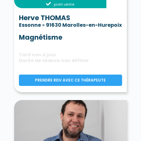
profil vérifié
Herve THOMAS
Essonne
»
91630 Marolles-en-Hurepoix
Magnétisme
Tarif non à jour
Durée de séance non définie
PRENDRE RDV AVEC CE THÉRAPEUTE