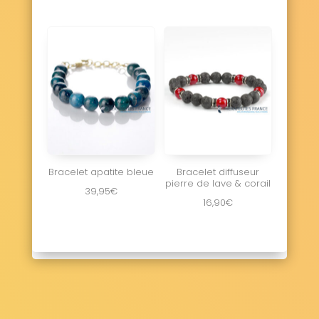
Bracelet apatite bleue
Bracelet diffuseur
pierre de lave & corail
39,95
€
16,90
€