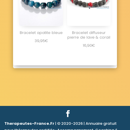
Bracelet apatite bleue
Bracelet diffuseur
pierre de lave & corail
39,95
€
16,90
€
Therapeutes-France.Fr
| © 2020-2026 | Annuaire gratuit