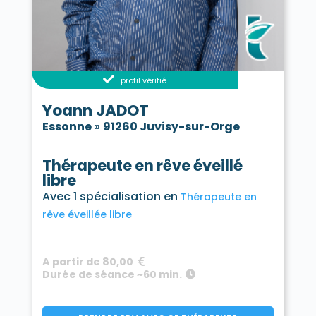
profil vérifié
Yoann JADOT
Essonne
»
91260 Juvisy-sur-Orge
Thérapeute en rêve éveillé
libre
Avec 1 spécialisation en
Thérapeute en
rêve éveillée libre
A partir de 80,00
Durée de séance ~60 min.