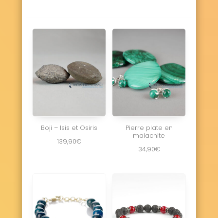
Boji – Isis et Osiris
Pierre plate en
malachite
139,90
€
34,90
€