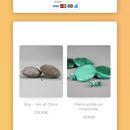
Boji – Isis et Osiris
Pierre plate en
malachite
139,90
€
34,90
€