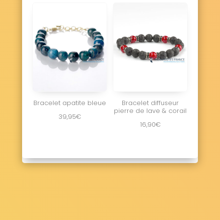
Bracelet apatite bleue
Bracelet diffuseur
pierre de lave & corail
39,95
€
16,90
€