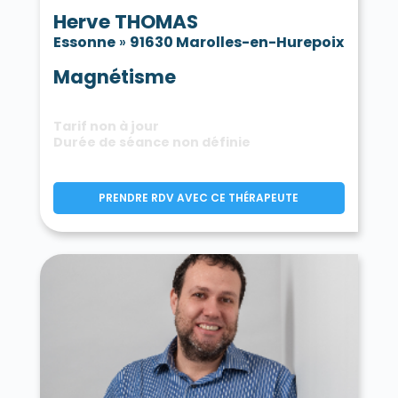
Herve THOMAS
Essonne
»
91630 Marolles-en-Hurepoix
Magnétisme
Tarif non à jour
Durée de séance non définie
PRENDRE RDV AVEC CE THÉRAPEUTE