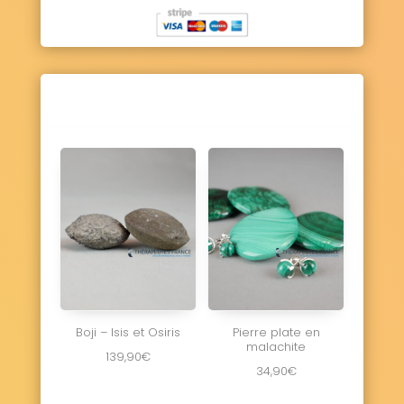
Boji – Isis et Osiris
Pierre plate en
malachite
139,90
€
34,90
€