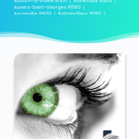
Authon-la-Plaine 91410
Auvernaux 91830
Auvers-Saint-Georges 91580
Avrainville 91630
Ballainvilliers 91160
Ballancourt-sur-Essonne 91610
Baulne 91590
Bièvres 91570
Blandy 91150
Boigneville 91720
Bois-Herpin 91150
Boissy-la-Rivière 91690
Boissy-le-Cutté 91590
Boissy-le-Sec 91870
Boissy-sous-Saint-Yon 91790
Bondoufle 91070
Boullay-les-Troux 91470
Bouray-sur-Juine 91850
Boussy-Saint-Antoine 91800
Boutervilliers 91150
Boutigny-sur-Essonne 91820
Bouville 91880
Brétigny-sur-Orge 91220
Breuillet 91650
Breux-Jouy 91650
Brières-les-Scellés 91150
Briis-sous-Forges 91640
Brouy 91150
Brunoy 91800
Bruyères-le-Châtel 91680
Buno-Bonnevaux 91720
Bures-sur-Yvette 91440
Cerny 91590
Chalo-Saint-Mars 91780
Chalou-Moulineux 91740