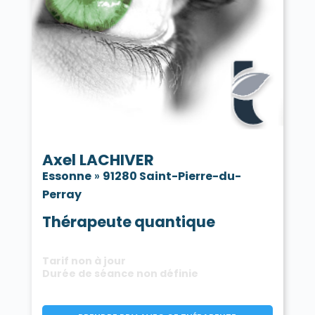
Axel LACHIVER
Essonne
»
91280 Saint-Pierre-du-
Perray
Thérapeute quantique
Tarif non à jour
Durée de séance non définie