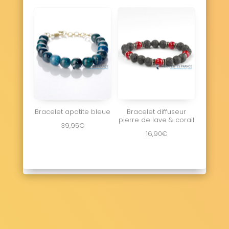
Bracelet apatite bleue
Bracelet diffuseur
pierre de lave & corail
39,95
€
16,90
€