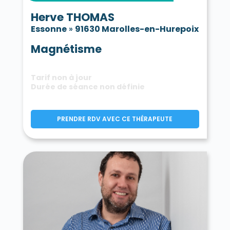
Herve THOMAS
Essonne
»
91630 Marolles-en-Hurepoix
Magnétisme
Tarif non à jour
Durée de séance non définie
PRENDRE RDV AVEC CE THÉRAPEUTE