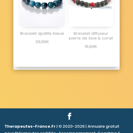
Bracelet apatite bleue
Bracelet diffuseur
pierre de lave & corail
39,95
€
16,90
€
Therapeutes-France.Fr
| © 2020-2026 | Annuaire gratuit