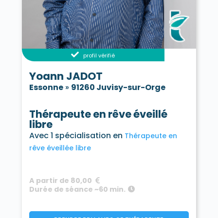
profil vérifié
Yoann JADOT
Essonne
»
91260 Juvisy-sur-Orge
Thérapeute en rêve éveillé
libre
Avec 1 spécialisation en
Thérapeute en
rêve éveillée libre
A partir de 80,00
Durée de séance ~60 min.