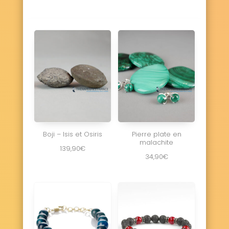
Boji – Isis et Osiris
Pierre plate en
malachite
139,90
€
34,90
€