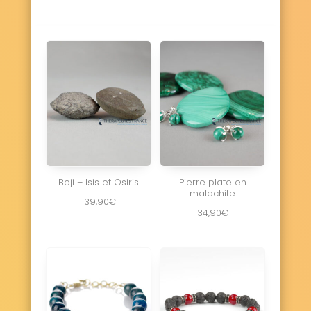
Boji – Isis et Osiris
Pierre plate en
malachite
139,90
€
34,90
€