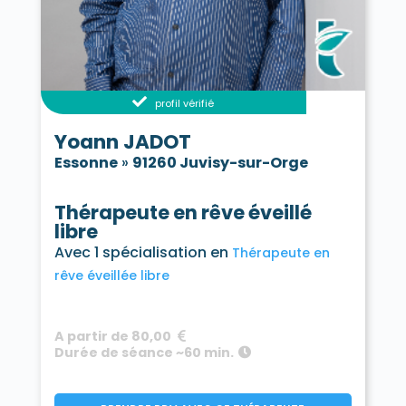
profil vérifié
Yoann JADOT
Essonne
»
91260 Juvisy-sur-Orge
Thérapeute en rêve éveillé
libre
Avec 1 spécialisation en
Thérapeute en
rêve éveillée libre
A partir de 80,00
Durée de séance ~60 min.