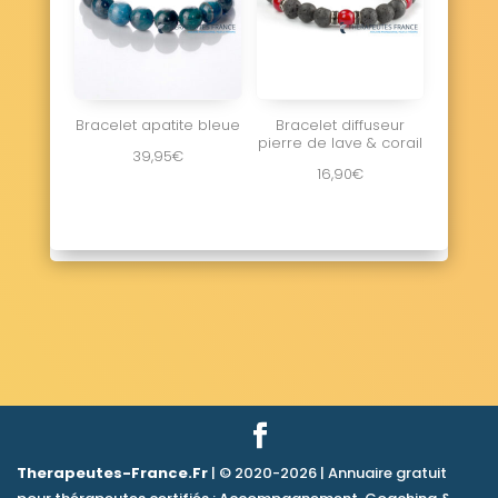
Bracelet apatite bleue
Bracelet diffuseur
pierre de lave & corail
39,95
€
16,90
€
Therapeutes-France.Fr
| © 2020-2026 | Annuaire gratuit