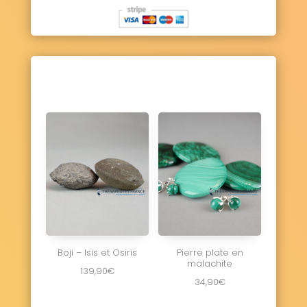
Boji – Isis et Osiris
Pierre plate en
malachite
139,90
€
34,90
€