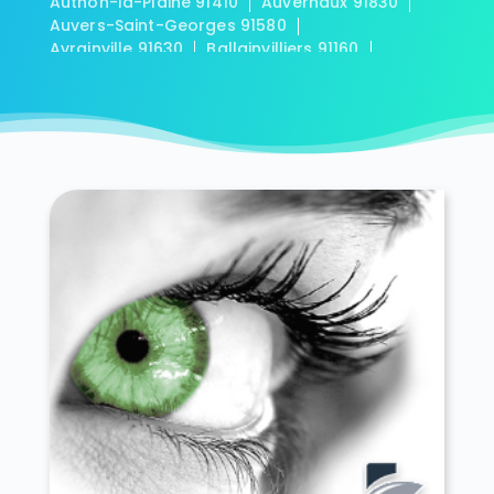
Authon-la-Plaine 91410
Auvernaux 91830
Auvers-Saint-Georges 91580
Avrainville 91630
Ballainvilliers 91160
Ballancourt-sur-Essonne 91610
Baulne 91590
Bièvres 91570
Blandy 91150
Boigneville 91720
Bois-Herpin 91150
Boissy-la-Rivière 91690
Boissy-le-Cutté 91590
Boissy-le-Sec 91870
Boissy-sous-Saint-Yon 91790
Bondoufle 91070
Boullay-les-Troux 91470
Bouray-sur-Juine 91850
Boussy-Saint-Antoine 91800
Boutervilliers 91150
Boutigny-sur-Essonne 91820
Bouville 91880
Brétigny-sur-Orge 91220
Breuillet 91650
Breux-Jouy 91650
Brières-les-Scellés 91150
Briis-sous-Forges 91640
Brouy 91150
Brunoy 91800
Bruyères-le-Châtel 91680
Buno-Bonnevaux 91720
Bures-sur-Yvette 91440
Cerny 91590
Chalo-Saint-Mars 91780
Chalou-Moulineux 91740