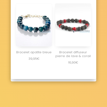
Bracelet apatite bleue
Bracelet diffuseur
pierre de lave & corail
39,95
€
16,90
€