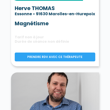
Herve THOMAS
Essonne
»
91630 Marolles-en-Hurepoix
Magnétisme
Tarif non à jour
Durée de séance non définie
PRENDRE RDV AVEC CE THÉRAPEUTE