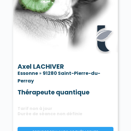
Axel LACHIVER
Essonne
»
91280 Saint-Pierre-du-
Perray
Thérapeute quantique
Tarif non à jour
Durée de séance non définie