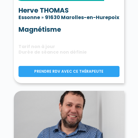
Herve THOMAS
Essonne
»
91630 Marolles-en-Hurepoix
Magnétisme
Tarif non à jour
Durée de séance non définie
PRENDRE RDV AVEC CE THÉRAPEUTE