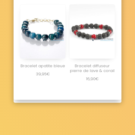
Bracelet apatite bleue
Bracelet diffuseur
pierre de lave & corail
39,95
€
16,90
€