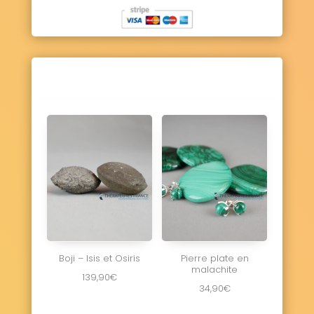
Boji – Isis et Osiris
Pierre plate en
malachite
139,90
€
34,90
€