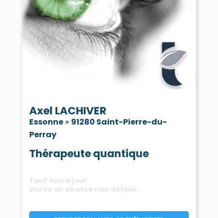
Axel LACHIVER
Essonne
»
91280 Saint-Pierre-du-
Perray
Thérapeute quantique
Tarif non à jour
Durée de séance non définie