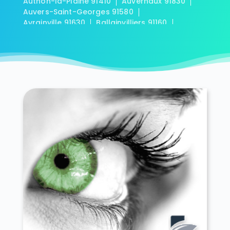
Authon-la-Plaine 91410
Auvernaux 91830
Auvers-Saint-Georges 91580
Avrainville 91630
Ballainvilliers 91160
Ballancourt-sur-Essonne 91610
Baulne 91590
Bièvres 91570
Blandy 91150
Boigneville 91720
Bois-Herpin 91150
Boissy-la-Rivière 91690
Boissy-le-Cutté 91590
Boissy-le-Sec 91870
Boissy-sous-Saint-Yon 91790
Bondoufle 91070
Boullay-les-Troux 91470
Bouray-sur-Juine 91850
Boussy-Saint-Antoine 91800
Boutervilliers 91150
Boutigny-sur-Essonne 91820
Bouville 91880
Brétigny-sur-Orge 91220
Breuillet 91650
Breux-Jouy 91650
Brières-les-Scellés 91150
Briis-sous-Forges 91640
Brouy 91150
Brunoy 91800
Bruyères-le-Châtel 91680
Buno-Bonnevaux 91720
Bures-sur-Yvette 91440
Cerny 91590
Chalo-Saint-Mars 91780
Chalou-Moulineux 91740