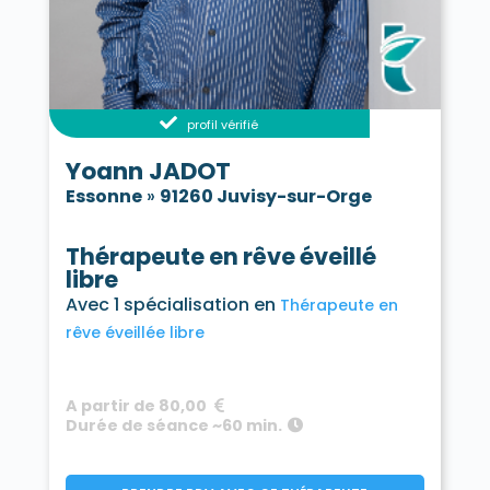
profil vérifié
Yoann JADOT
Essonne
»
91260 Juvisy-sur-Orge
Thérapeute en rêve éveillé
libre
Avec 1 spécialisation en
Thérapeute en
rêve éveillée libre
A partir de 80,00
Durée de séance ~60 min.