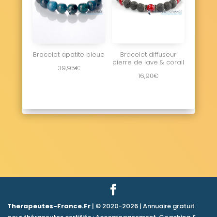
Bracelet apatite bleue
Bracelet diffuseur
pierre de lave & corail
39,95
€
16,90
€
Therapeutes-France.Fr
| © 2020-2026 | Annuaire gratuit