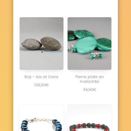
Boji – Isis et Osiris
Pierre plate en
malachite
139,90
€
34,90
€