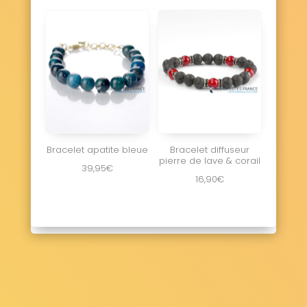
Bracelet apatite bleue
Bracelet diffuseur
pierre de lave & corail
39,95
€
16,90
€