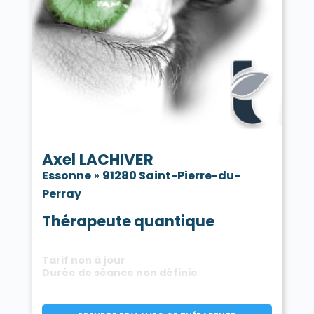
Axel LACHIVER
Essonne
»
91280 Saint-Pierre-du-
Perray
Thérapeute quantique
Tarif non à jour
Durée de séance non définie