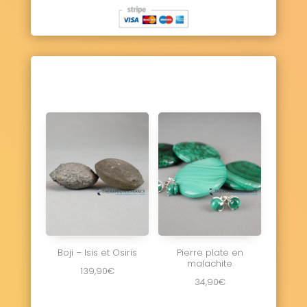
Boji – Isis et Osiris
Pierre plate en
malachite
139,90
€
34,90
€