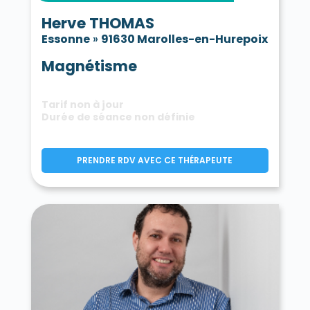
Herve THOMAS
Essonne
»
91630 Marolles-en-Hurepoix
Magnétisme
Tarif non à jour
Durée de séance non définie
PRENDRE RDV AVEC CE THÉRAPEUTE