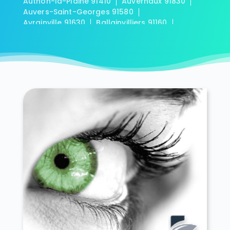
Authon-la-Plaine 91410
Auvernaux 91830
Auvers-Saint-Georges 91580
Avrainville 91630
Ballainvilliers 91160
Ballancourt-sur-Essonne 91610
Baulne 91590
Bièvres 91570
Blandy 91150
Boigneville 91720
Bois-Herpin 91150
Boissy-la-Rivière 91690
Boissy-le-Cutté 91590
Boissy-le-Sec 91870
Boissy-sous-Saint-Yon 91790
Bondoufle 91070
Boullay-les-Troux 91470
Bouray-sur-Juine 91850
Boussy-Saint-Antoine 91800
Boutervilliers 91150
Boutigny-sur-Essonne 91820
Bouville 91880
Brétigny-sur-Orge 91220
Breuillet 91650
Breux-Jouy 91650
Brières-les-Scellés 91150
Briis-sous-Forges 91640
Brouy 91150
Brunoy 91800
Bruyères-le-Châtel 91680
Buno-Bonnevaux 91720
Bures-sur-Yvette 91440
Cerny 91590
Chalo-Saint-Mars 91780
Chalou-Moulineux 91740