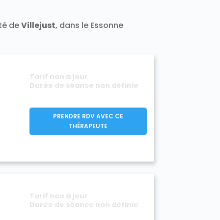
Varennes-Jarcy 91480
Vert-le-Grand 91810
ité de
Villejust
, dans le Essonne
1140
Villeconin 91580
Villejust 91140
rge 91700
Viry-Châtillon 91170
Tarif non à jour
Durée de séance non définie
PRENDRE RDV AVEC CE
THÉRAPEUTE
Tarif non à jour
Durée de séance non définie