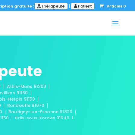
iption gratuite :
Thérapeute
|
Patient
Articles 0
apeute
0
Athis-Mons 91200
nvilliers 91160
ois-Herpin 91150
0
Bondoufle 91070
50
Boutigny-sur-Essonne 91820
91150
Briis-sous-Forges 91640
 91440
Cerny 91590
mplan 91160
Champmotteux 91150