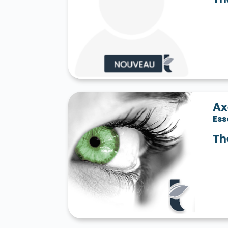
Ax
Es
Th