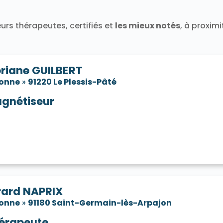
91580
Tigery 91250
Torfou 91730
Valpuiseaux 91720
Vayres-sur-Essonne 91820
Verrières-le-Buisson 91370
urs thérapeutes, certifiés et
les mieux notés
, à proxim
neux-sur-Seine 91270
Villabé 91100
Villebon-sur-Yvette 9
e-sur-Auvers 91580
Villiers-le-Bâcle 91190
Villiers-sur-O
oriane GUILBERT
sonne
»
91220 Le Plessis-Pâté
gnétiseur
rard NAPRIX
sonne
»
91180 Saint-Germain-lès-Arpajon
érapeute