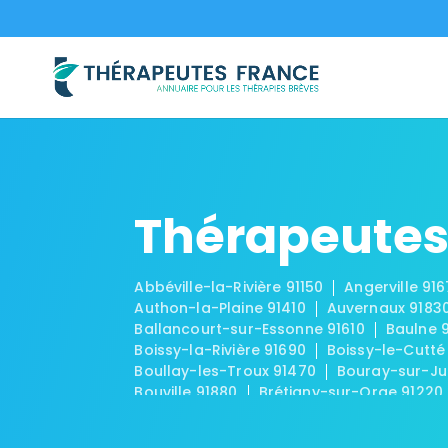
Thérapeutes
Abbéville-la-Rivière 91150
Angerville 91
Authon-la-Plaine 91410
Auvernaux 9183
Ballancourt-sur-Essonne 91610
Baulne 
Boissy-la-Rivière 91690
Boissy-le-Cutté
Boullay-les-Troux 91470
Bouray-sur-Ju
Bouville 91880
Brétigny-sur-Orge 91220
Brouy 91150
Brunoy 91800
Bruyères-le
Chalo-Saint-Mars 91780
Chalou-Moulin