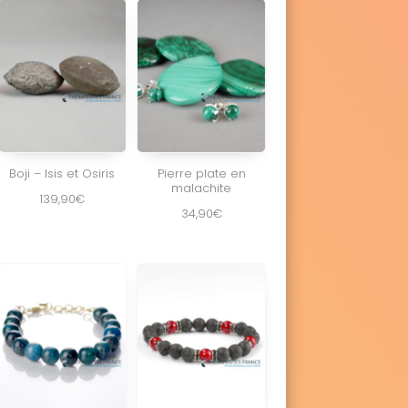
Boji – Isis et Osiris
Pierre plate en
malachite
139,90
€
34,90
€