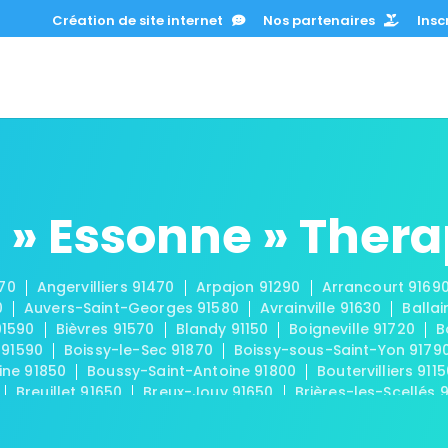
Création de site internet
Nos partenaires
Inscr
 » Essonne » Ther
670
Angervilliers 91470
Arpajon 91290
Arrancourt 9169
0
Auvers-Saint-Georges 91580
Avrainville 91630
Ballai
91590
Bièvres 91570
Blandy 91150
Boigneville 91720
B
 91590
Boissy-le-Sec 91870
Boissy-sous-Saint-Yon 9179
ine 91850
Boussy-Saint-Antoine 91800
Boutervilliers 911
Breuillet 91650
Breux-Jouy 91650
Brières-les-Scellés 
-Châtel 91680
Buno-Bonnevaux 91720
Bures-sur-Yvette
eux 91740
Chamarande 91730
Champcueil 91750
Cha