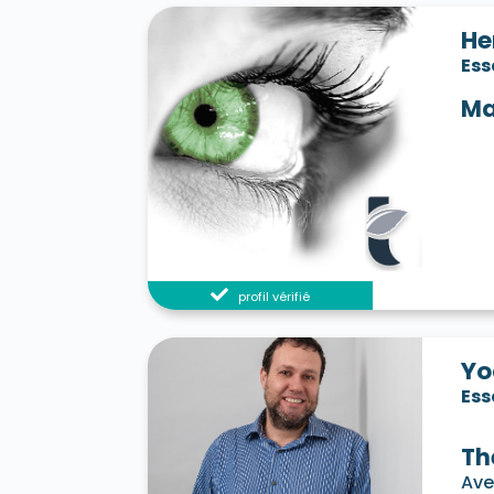
He
Es
Ma
profil vérifié
Yo
Es
Th
Ave