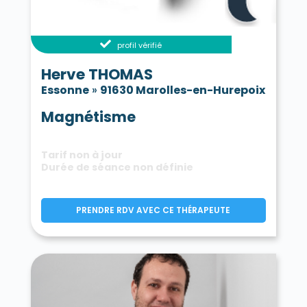
profil vérifié
Herve THOMAS
Essonne
»
91630 Marolles-en-Hurepoix
Magnétisme
Tarif non à jour
Durée de séance non définie
PRENDRE RDV AVEC CE THÉRAPEUTE