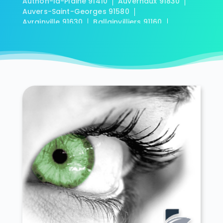
Authon-la-Plaine 91410
Auvernaux 91830
Auvers-Saint-Georges 91580
Avrainville 91630
Ballainvilliers 91160
Ballancourt-sur-Essonne 91610
Baulne 91590
Bièvres 91570
Blandy 91150
Boigneville 91720
Bois-Herpin 91150
Boissy-la-Rivière 91690
Boissy-le-Cutté 91590
Boissy-le-Sec 91870
Boissy-sous-Saint-Yon 91790
Bondoufle 91070
Boullay-les-Troux 91470
Bouray-sur-Juine 91850
Boussy-Saint-Antoine 91800
Boutervilliers 91150
Boutigny-sur-Essonne 91820
Bouville 91880
Brétigny-sur-Orge 91220
Breuillet 91650
Breux-Jouy 91650
Brières-les-Scellés 91150
Briis-sous-Forges 91640
Brouy 91150
Brunoy 91800
Bruyères-le-Châtel 91680
Buno-Bonnevaux 91720
Bures-sur-Yvette 91440
Cerny 91590
Chalo-Saint-Mars 91780
Chalou-Moulineux 91740