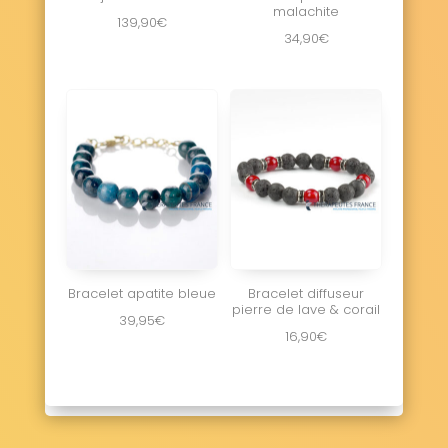
malachite
139,90
€
34,90
€
Bracelet apatite bleue
Bracelet diffuseur
pierre de lave & corail
39,95
€
16,90
€