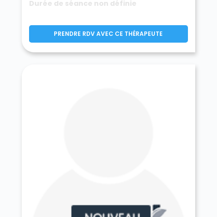
Durée de séance non définie
Prunay-sur-Essonne 91720
Puiselet-le-Marais 91150
Pussay 91740
Quincy-sous-Sénart 91480
PRENDRE RDV AVEC CE THÉRAPEUTE
Richarville 91410
Ris-Orangis 91130
Roinville 91410
Roinvilliers 91150
Saclas 91690
Saclay 91400
Saint-Aubin 91190
Saint-Chéron 91530
Saint-Cyr-la-Rivière 91690
Saint-Cyr-sous-Dourdan 91410
Sainte-Geneviève-des-Bois 91700
Saint-Escobille 91410
Saint-Germain-lès-Arpajon 91180
Saint-Germain-lès-Corbeil 91250
Saint-Hilaire 91780
Saint-Jean-de-Beauregard 91940
Saint-Maurice-Montcouronne 91530
Saint-Michel-sur-Orge 91240
Saint-Pierre-du-Perray 91280
Saintry-sur-Seine 91250
Saint-Sulpice-de-Favières 91910
Saint-Vrain 91770
Saint-Yon 91650