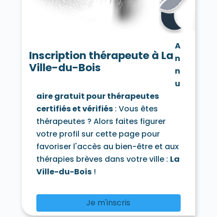
Chamarande 91730
Champcueil 91750
Champlan 91160
Champmotteux 91150
Chatignonville 91410
Chauffour-lès-Étréchy 91580
A
Cheptainville 91630
Chevannes 91750
Inscription thérapeute à La
n
Chilly-Mazarin 91380
Ville-du-Bois
Congerville-Thionville 91740
n
Corbeil-Essonnes 91100
Corbreuse 91410
u
Courances 91490
Courcouronnes 91080
aire gratuit pour thérapeutes
Courdimanche-sur-Essonne 91720
certifiés et vérifiés
: Vous êtes
Courson-Monteloup 91680
Crosne 91560
Dannemois 91490
thérapeutes ? Alors faites figurer
D'Huison-Longueville 91590
Dourdan 91410
votre profil sur cette page pour
Draveil 91210
Écharcon 91540
Égly 91520
favoriser l'accès au bien-être et aux
Épinay-sous-Sénart 91860
thérapies brèves dans votre ville :
La
Épinay-sur-Orge 91360
Estouches 91660
Étampes 91150
Étiolles 91450
Ville-du-Bois
!
Étréchy 91580
Évry 91000
Fleury-Mérogis 91700
Fontaine-la-Rivière 91690
Je m'inscris
Fontenay-lès-Briis 91640