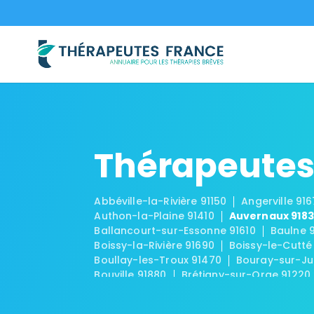
Thérapeutes
Abbéville-la-Rivière 91150
Angerville 91
Authon-la-Plaine 91410
Auvernaux 918
Ballancourt-sur-Essonne 91610
Baulne 
Boissy-la-Rivière 91690
Boissy-le-Cutté
Boullay-les-Troux 91470
Bouray-sur-Ju
Bouville 91880
Brétigny-sur-Orge 91220
Brouy 91150
Brunoy 91800
Bruyères-le
Chalo-Saint-Mars 91780
Chalou-Moulin