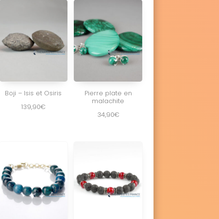
Boji – Isis et Osiris
Pierre plate en
malachite
139,90
€
34,90
€