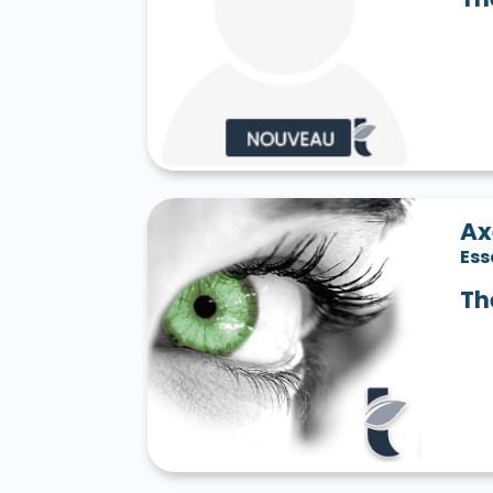
Ax
Es
Th