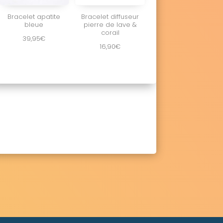
Bracelet apatite
Bracelet diffuseur
bleue
pierre de lave &
corail
39,95
€
16,90
€