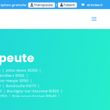
iption gratuite :
Thérapeute
|
Patient
Articles 0
apeute
0
Athis-Mons 91200
invilliers 91160
ois-Herpin 91150
0
Bondoufle 91070
50
Boutigny-sur-Essonne 91820
91150
Briis-sous-Forges 91640
 91440
Cerny 91590
mplan 91160
Champmotteux 91150