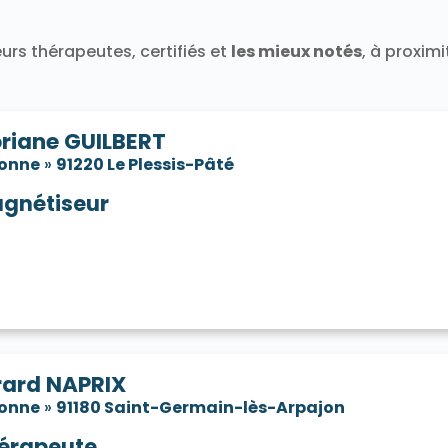
91580
Tigery 91250
Torfou 91730
Valpuiseaux 91720
Vayres-sur-Essonne 91820
Verrières-le-Buisson 91370
urs thérapeutes, certifiés et
les mieux notés
, à proxim
neux-sur-Seine 91270
Villabé 91100
Villebon-sur-Yvette 9
e-sur-Auvers 91580
Villiers-le-Bâcle 91190
Villiers-sur-O
oriane GUILBERT
sonne
»
91220 Le Plessis-Pâté
gnétiseur
rard NAPRIX
sonne
»
91180 Saint-Germain-lès-Arpajon
érapeute