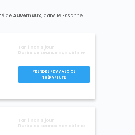
Varennes-Jarcy 91480
Vert-le-Grand 91810
ité de
Auvernaux
, dans le Essonne
1140
Villeconin 91580
Villejust 91140
rge 91700
Viry-Châtillon 91170
Tarif non à jour
Durée de séance non définie
PRENDRE RDV AVEC CE
THÉRAPEUTE
Tarif non à jour
Durée de séance non définie