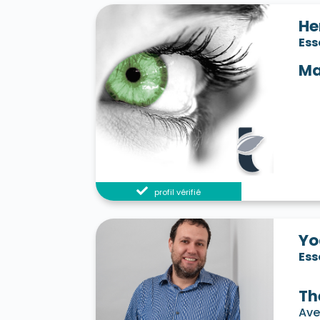
He
Es
Ma
profil vérifié
Yo
Es
Th
Ave