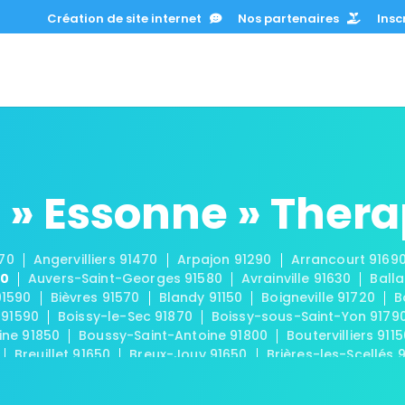
Création de site internet
Nos partenaires
Inscr
 » Essonne » Ther
670
Angervilliers 91470
Arpajon 91290
Arrancourt 9169
30
Auvers-Saint-Georges 91580
Avrainville 91630
Balla
91590
Bièvres 91570
Blandy 91150
Boigneville 91720
B
 91590
Boissy-le-Sec 91870
Boissy-sous-Saint-Yon 9179
ine 91850
Boussy-Saint-Antoine 91800
Boutervilliers 911
Breuillet 91650
Breux-Jouy 91650
Brières-les-Scellés 
-Châtel 91680
Buno-Bonnevaux 91720
Bures-sur-Yvette
eux 91740
Chamarande 91730
Champcueil 91750
Cha