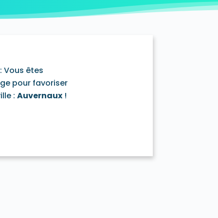
y-Mazarin 91380
ouronnes 91080
D'Huison-Longueville 91590
ur-Orge 91360
Estouches 91660
ière 91690
Fontenay-lès-Briis 91640
e 91720
Gometz-la-Ville 91400
rval 91690
Igny 91430
Itteville 91760
: Vous êtes
-Roi 91410
La Forêt-Sainte-Croix 91150
age pour favoriser
aux 91830
Le Plessis-Pâté 91220
lle :
Auvernaux
!
ille 91630
Leuville-sur-Orge 91310
91720
Marcoussis 91460
ecy 91540
Méréville 91660
Monnerville 91930
ge 91390
Morsang-sur-Seine 91250
Ormoy-la-Rivière 91150
sis-Saint-Benoist 91410
Richarville 91410
Ris-Orangis 91130
91530
Saint-Cyr-la-Rivière 91690
ermain-lès-Arpajon 91180
aurice-Montcouronne 91530
ce-de-Favières 91910
se 91530
Soisy-sur-École 91840