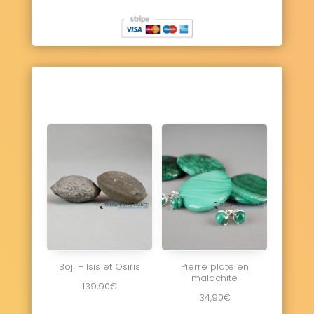
Boji – Isis et Osiris
Pierre plate en
malachite
139,90
€
34,90
€