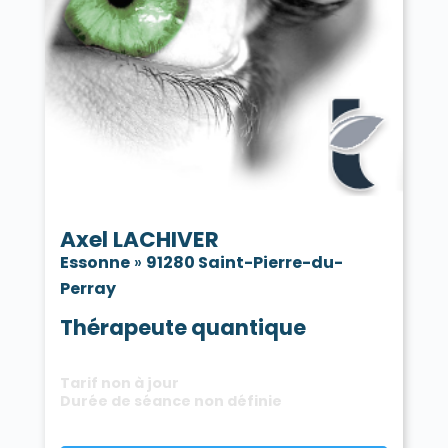
Axel LACHIVER
Essonne
»
91280 Saint-Pierre-du-
Perray
Thérapeute quantique
Tarif non à jour
Durée de séance non définie