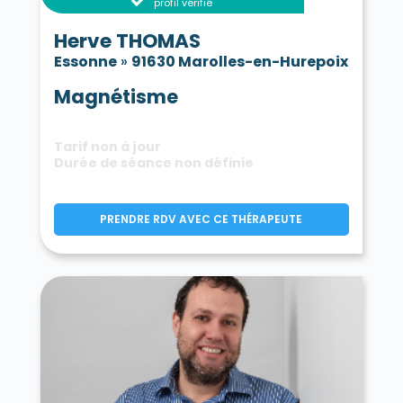
profil vérifié
Herve THOMAS
Essonne
»
91630 Marolles-en-Hurepoix
Magnétisme
Tarif non à jour
Durée de séance non définie
PRENDRE RDV AVEC CE THÉRAPEUTE