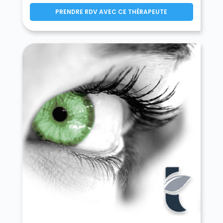
Fontenay-lès-Briis 91640
PRENDRE RDV AVEC CE THÉRAPEUTE
Fontenay-le-Vicomte 91540
Forges-les-Bains 91470
Gif-sur-Yvette 91190
Gironville-sur-Essonne 91720
Gometz-la-Ville 91400
Gometz-le-Châtel 91940
Grigny 91350
Guibeville 91630
Guigneville-sur-Essonne 91590
Guillerval 91690
Igny 91430
Itteville 91760
Janville-sur-Juine 91510
Janvry 91640
Juvisy-sur-Orge 91260
La Ferté-Alais 91590
La Forêt-le-Roi 91410
La Forêt-Sainte-Croix 91150
La Norville 91290
La Ville-du-Bois 91620
La Ville-du-Bois 91140
Lardy 91510
Le Coudray-Montceaux 91830
Le Plessis-Pâté 91220
Le Val-Saint-Germain 91530
Les Granges-le-Roi 91410
Les Molières 91470
Les Ulis 91940