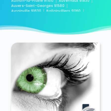
Authon-la-Plaine 91410
Auvernaux 91830
Auvers-Saint-Georges 91580
Avrainville 91630
Ballainvilliers 91160
Ballancourt-sur-Essonne 91610
Baulne 91590
Bièvres 91570
Blandy 91150
Boigneville 91720
Bois-Herpin 91150
Boissy-la-Rivière 91690
Boissy-le-Cutté 91590
Boissy-le-Sec 91870
Boissy-sous-Saint-Yon 91790
Bondoufle 91070
Boullay-les-Troux 91470
Bouray-sur-Juine 91850
Boussy-Saint-Antoine 91800
Boutervilliers 91150
Boutigny-sur-Essonne 91820
Bouville 91880
Brétigny-sur-Orge 91220
Breuillet 91650
Breux-Jouy 91650
Brières-les-Scellés 91150
Briis-sous-Forges 91640
Brouy 91150
Brunoy 91800
Bruyères-le-Châtel 91680
Buno-Bonnevaux 91720
Bures-sur-Yvette 91440
Cerny 91590
Chalo-Saint-Mars 91780
Chalou-Moulineux 91740