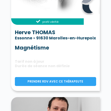
profil vérifié
Herve THOMAS
Essonne
»
91630 Marolles-en-Hurepoix
Magnétisme
Tarif non à jour
Durée de séance non définie
PRENDRE RDV AVEC CE THÉRAPEUTE