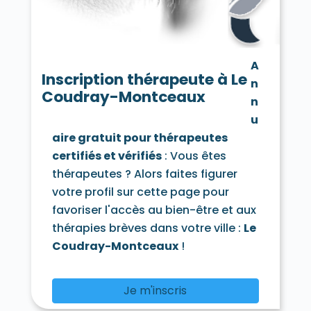
Chamarande 91730
Champcueil 91750
Champlan 91160
Champmotteux 91150
Chatignonville 91410
Chauffour-lès-Étréchy 91580
A
Cheptainville 91630
Chevannes 91750
Inscription thérapeute à Le
n
Chilly-Mazarin 91380
Coudray-Montceaux
Congerville-Thionville 91740
n
Corbeil-Essonnes 91100
Corbreuse 91410
u
Courances 91490
Courcouronnes 91080
aire gratuit pour thérapeutes
Courdimanche-sur-Essonne 91720
certifiés et vérifiés
: Vous êtes
Courson-Monteloup 91680
Crosne 91560
Dannemois 91490
thérapeutes ? Alors faites figurer
D'Huison-Longueville 91590
Dourdan 91410
votre profil sur cette page pour
Draveil 91210
Écharcon 91540
Égly 91520
favoriser l'accès au bien-être et aux
Épinay-sous-Sénart 91860
thérapies brèves dans votre ville :
Le
Épinay-sur-Orge 91360
Estouches 91660
Étampes 91150
Étiolles 91450
Coudray-Montceaux
!
Étréchy 91580
Évry 91000
Fleury-Mérogis 91700
Fontaine-la-Rivière 91690
Je m'inscris
Fontenay-lès-Briis 91640