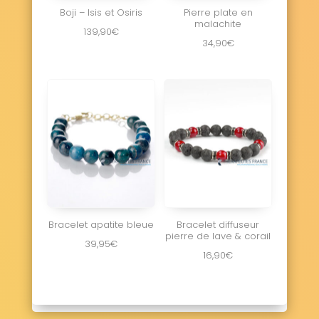
Boji – Isis et Osiris
Pierre plate en
malachite
139,90
€
34,90
€
Bracelet apatite bleue
Bracelet diffuseur
pierre de lave & corail
39,95
€
16,90
€