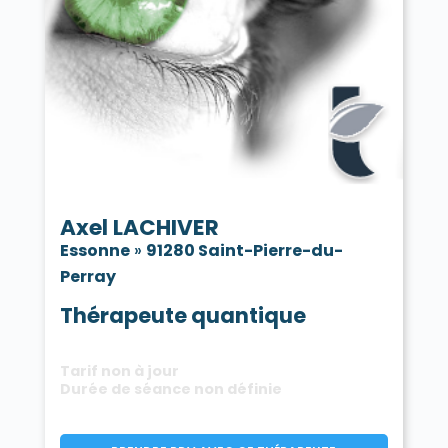
Axel LACHIVER
Essonne
»
91280 Saint-Pierre-du-
Perray
Thérapeute quantique
Tarif non à jour
Durée de séance non définie