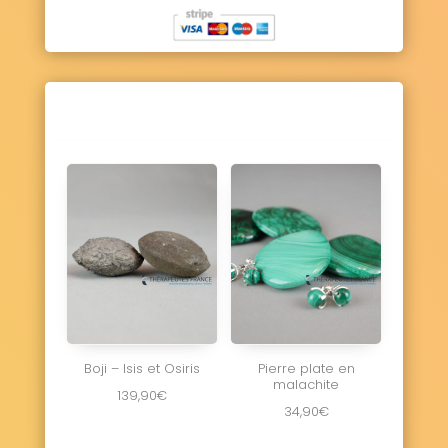
Boji – Isis et Osiris
Pierre plate en
malachite
139,90
€
34,90
€