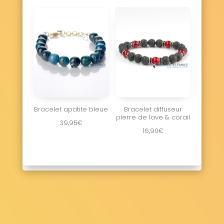
Bracelet apatite bleue
Bracelet diffuseur
pierre de lave & corail
39,95
€
16,90
€