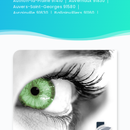
Authon-la-Plaine 91410
Auvernaux 91830
Auvers-Saint-Georges 91580
Avrainville 91630
Ballainvilliers 91160
Ballancourt-sur-Essonne 91610
Baulne 91590
Bièvres 91570
Blandy 91150
Boigneville 91720
Bois-Herpin 91150
Boissy-la-Rivière 91690
Boissy-le-Cutté 91590
Boissy-le-Sec 91870
Boissy-sous-Saint-Yon 91790
Bondoufle 91070
Boullay-les-Troux 91470
Bouray-sur-Juine 91850
Boussy-Saint-Antoine 91800
Boutervilliers 91150
Boutigny-sur-Essonne 91820
Bouville 91880
Brétigny-sur-Orge 91220
Breuillet 91650
Breux-Jouy 91650
Brières-les-Scellés 91150
Briis-sous-Forges 91640
Brouy 91150
Brunoy 91800
Bruyères-le-Châtel 91680
Buno-Bonnevaux 91720
Bures-sur-Yvette 91440
Cerny 91590
Chalo-Saint-Mars 91780
Chalou-Moulineux 91740