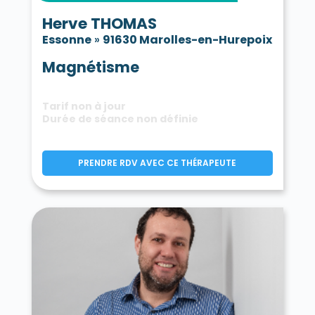
Herve THOMAS
Essonne
»
91630 Marolles-en-Hurepoix
Magnétisme
Tarif non à jour
Durée de séance non définie
PRENDRE RDV AVEC CE THÉRAPEUTE