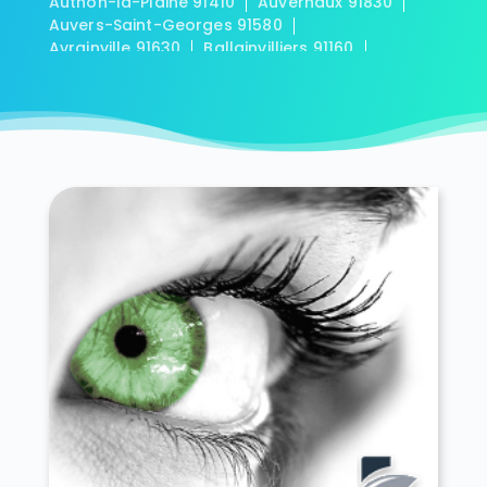
Authon-la-Plaine 91410
Auvernaux 91830
Auvers-Saint-Georges 91580
Avrainville 91630
Ballainvilliers 91160
Ballancourt-sur-Essonne 91610
Baulne 91590
Bièvres 91570
Blandy 91150
Boigneville 91720
Bois-Herpin 91150
Boissy-la-Rivière 91690
Boissy-le-Cutté 91590
Boissy-le-Sec 91870
Boissy-sous-Saint-Yon 91790
Bondoufle 91070
Boullay-les-Troux 91470
Bouray-sur-Juine 91850
Boussy-Saint-Antoine 91800
Boutervilliers 91150
Boutigny-sur-Essonne 91820
Bouville 91880
Brétigny-sur-Orge 91220
Breuillet 91650
Breux-Jouy 91650
Brières-les-Scellés 91150
Briis-sous-Forges 91640
Brouy 91150
Brunoy 91800
Bruyères-le-Châtel 91680
Buno-Bonnevaux 91720
Bures-sur-Yvette 91440
Cerny 91590
Chalo-Saint-Mars 91780
Chalou-Moulineux 91740