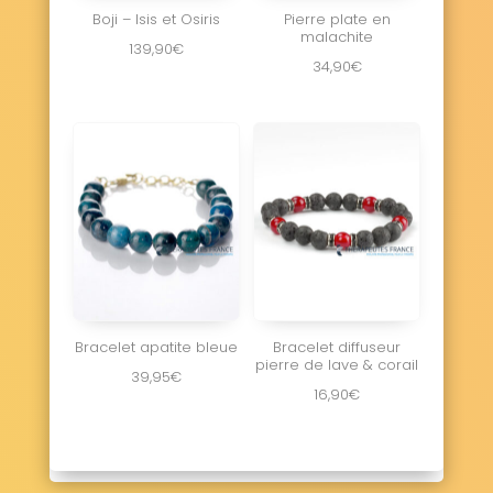
Boji – Isis et Osiris
Pierre plate en
malachite
139,90
€
34,90
€
Bracelet apatite bleue
Bracelet diffuseur
pierre de lave & corail
39,95
€
16,90
€