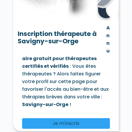
Chamarande 91730
Champcueil 91750
Champlan 91160
Champmotteux 91150
Chatignonville 91410
Chauffour-lès-Étréchy 91580
A
Cheptainville 91630
Chevannes 91750
Inscription thérapeute à
n
Chilly-Mazarin 91380
Savigny-sur-Orge
Congerville-Thionville 91740
n
Corbeil-Essonnes 91100
Corbreuse 91410
u
Courances 91490
Courcouronnes 91080
aire gratuit pour thérapeutes
Courdimanche-sur-Essonne 91720
certifiés et vérifiés
: Vous êtes
Courson-Monteloup 91680
Crosne 91560
Dannemois 91490
thérapeutes ? Alors faites figurer
D'Huison-Longueville 91590
Dourdan 91410
votre profil sur cette page pour
Draveil 91210
Écharcon 91540
Égly 91520
favoriser l'accès au bien-être et aux
Épinay-sous-Sénart 91860
thérapies brèves dans votre ville :
Épinay-sur-Orge 91360
Estouches 91660
Étampes 91150
Étiolles 91450
Savigny-sur-Orge
!
Étréchy 91580
Évry 91000
Fleury-Mérogis 91700
Fontaine-la-Rivière 91690
Je m'inscris
Fontenay-lès-Briis 91640