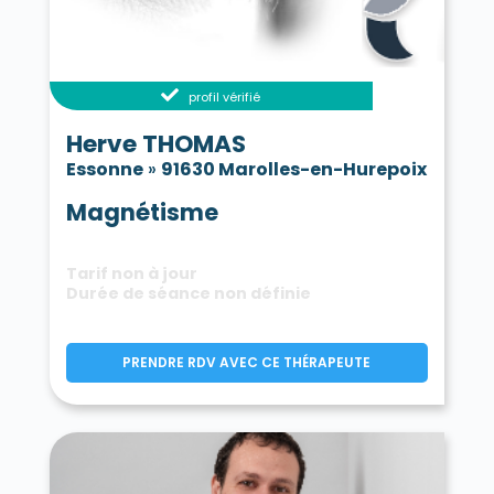
profil vérifié
Herve THOMAS
Essonne
»
91630 Marolles-en-Hurepoix
Magnétisme
Tarif non à jour
Durée de séance non définie
PRENDRE RDV AVEC CE THÉRAPEUTE