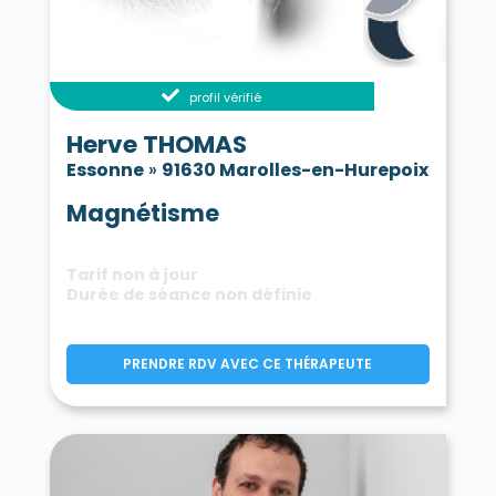
profil vérifié
Herve THOMAS
Essonne
»
91630 Marolles-en-Hurepoix
Magnétisme
Tarif non à jour
Durée de séance non définie
PRENDRE RDV AVEC CE THÉRAPEUTE