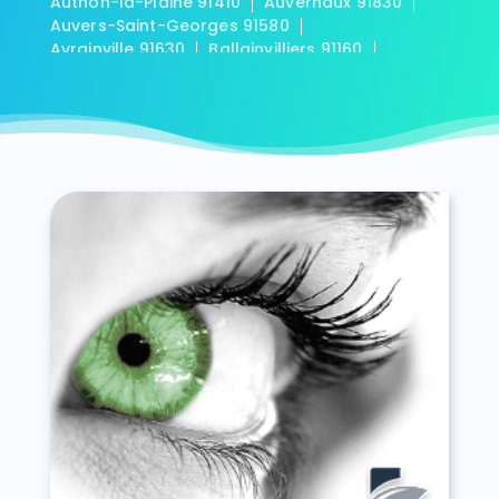
Authon-la-Plaine 91410
Auvernaux 91830
Auvers-Saint-Georges 91580
Avrainville 91630
Ballainvilliers 91160
Ballancourt-sur-Essonne 91610
Baulne 91590
Bièvres 91570
Blandy 91150
Boigneville 91720
Bois-Herpin 91150
Boissy-la-Rivière 91690
Boissy-le-Cutté 91590
Boissy-le-Sec 91870
Boissy-sous-Saint-Yon 91790
Bondoufle 91070
Boullay-les-Troux 91470
Bouray-sur-Juine 91850
Boussy-Saint-Antoine 91800
Boutervilliers 91150
Boutigny-sur-Essonne 91820
Bouville 91880
Brétigny-sur-Orge 91220
Breuillet 91650
Breux-Jouy 91650
Brières-les-Scellés 91150
Briis-sous-Forges 91640
Brouy 91150
Brunoy 91800
Bruyères-le-Châtel 91680
Buno-Bonnevaux 91720
Bures-sur-Yvette 91440
Cerny 91590
Chalo-Saint-Mars 91780
Chalou-Moulineux 91740