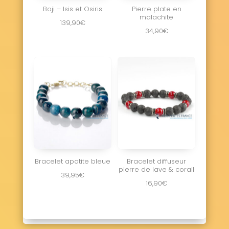
Boji – Isis et Osiris
Pierre plate en
malachite
139,90
€
34,90
€
Bracelet apatite bleue
Bracelet diffuseur
pierre de lave & corail
39,95
€
16,90
€