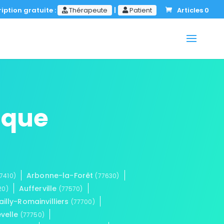
iption gratuite :
Thérapeute
|
Patient
Articles 0
ique
Arbonne-la-Forêt
7410)
(77630)
Aufferville
20)
(77570)
ailly-Romainvilliers
(77700)
velle
(77750)