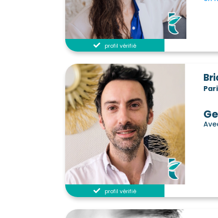
Nanteau-sur-Lunain
Nanteuil-lè
(77710)
Neufmoutiers-en-Brie
Noisiel
(77610)
(771
Obsonville
Ocquerre
O
(77890)
(77440)
Othis
Ozoir-la-Ferrière
profil vérifié
(77280)
(77330)
Pécy
Penchard
Perthes
(77970)
(77124)
Le Plessis-Feu-Aussoux
Le Plessi
(77540)
Br
Pommeuse
Pomponne
(77515)
(77400)
Par
Pringy
Provins
Puisieux
(77310)
(77160)
(7
Recloses
Remauville
Reu
(77760)
(77710)
Ge
Rozay-en-Brie
Rubelles
(77540)
(77950)
Ave
Saint-Ange-le-Viel
Saint-August
(77710)
Saint-Denis-lès-Rebais
Sainte-A
(77510)
Saint-Germain-Laval
Saint-Germ
(77130)
Saint-Germain-sur-Morin
Saint-H
(77860)
Saint-Léger
Saint-Loup-de-Nau
(77510)
profil vérifié
Saint-Martin-des-Champs
Saint
(77320)
Saint-Mesmes
Saint-Ouen-en-Br
(77410)