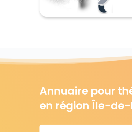
Annuaire pour th
en région Île-de