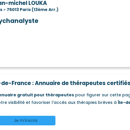
an-michel LOUKA
Saint-Sauveur-lès-Bray
Saint-Sauveur-sur-É
20)
(77480)
is
»
75013 Paris (13ème Arr.)
des-Vignes
Salins
Sammeron
Sam
(77400)
(77148)
(77260)
-lès-Provins
Savigny-le-Temple
Savins
(77320)
(77176)
(77
ychanalyste
on
Signy-Signets
Sigy
Sivry-Courtr
(77170)
(77640)
(77520)
Solers
Souppes-sur-Loing
Sourdun
650)
(77111)
(77460)
(7
y
Thorigny-sur-Marne
Thoury-Férottes
(77810)
(77400)
(77
n
Tournan-en-Brie
Tousson
La Tré
(77131)
(77220)
(77123)
cy-en-Multien
Ury
Ussy-sur-Marne
(77440)
(77760)
(77260)
Varennes-sur-Seine
Varreddes
Vaucour
(77130)
(77910)
Vaux-sur-Lunain
Vendrest
Verdelo
000)
(77710)
(77440)
-Saint-Denis
Vieux-Champagne
Vignely
(77240)
(77370)
(7
-de-France : Annuaire de thérapeutes certifié
Villemareuil
Villemer
Villenauxe-la-Petite
(77470)
(77250)
(
e-Saint-Denis
Villeneuve-sous-Dammartin
(77174)
(77230)
nnuaire gratuit pour thérapeutes
pour figurer sur cette p
eroy
Ville-Saint-Jacques
Villevaudé
(77410)
(77130)
(77410)
tre visibilité et favoriser l'accès aux thérapies brèves à
Île-d
sous-Grez
Villiers-sur-Morin
Villiers-sur-Se
(77760)
(77580)
cy-Manœuvre
Voinsles
Voisenon
(77139)
(77540)
(77950)
Je m'inscris
Vulaines-sur-Seine
Yèbles
)
(77870)
(77390)