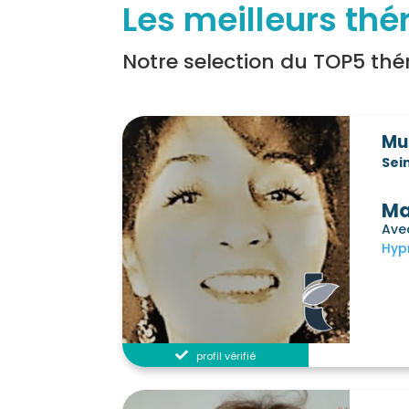
Combs-la-Ville
Compans
(77380)
(77290)
Les meilleurs th
Congis-sur-Thérouanne
Couber
(77440)
Coulommiers
Coupvray
(77120)
(77700)
Notre selection du TOP5 thé
Courtacon
Courtomer
(77560)
(77390)
Crégy-lès-Meaux
Crèvecœur-en
(77124)
Crouy-sur-Ourcq
Cucharmoy
(77840)
(7
Mu
Dammartin-sur-Tigeaux
Dampm
(77163)
Sei
Dormelles
Doue
Douy-l
(77130)
(77510)
Émerainville
Esbly
Esma
(77184)
(77450)
Ma
Favières
Faÿ-lès-Nemours
(77220)
(77167)
Ave
La Ferté-sous-Jouarre
Flagy
(77260)
(77
Hyp
Fontaine-le-Port
Fontains
(77590)
(77370)
Fresnes-sur-Marne
Frétoy
(77410)
(77320)
La Genevraye
Germigny-l'Évêqu
(77690)
Gironville
Gouaix
Gouve
(77890)
(77114)
Gressy
Gretz-Armainvilliers
profil vérifié
(77410)
(7722
Guercheville
Guermantes
(77760)
(77600)
Héricy
Hermé
Hondevilli
(77850)
(77114)