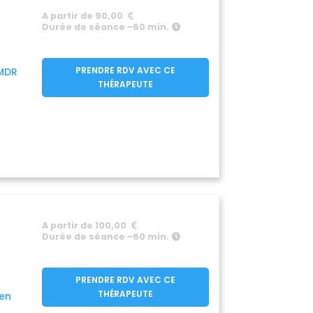
igny
Jouarre
(77600)
(77640)
A partir de 90,00
Durée de séance ~60 min.
Larchant
77400)
(77760)
on-en-Brie
Lieusaint
(77320)
(77127)
Lizy-sur-Ourcq
650)
(77440)
PRENDRE RDV AVEC CE
MDR
THÉRAPEUTE
llegruis-Fontaine
(77560)
eine-sur-Loing
(77570)
s
Maison-Rouge
(77570)
(77370)
rie
Marolles-en-Brie
(77610)
(77120)
-en-Multien
Meaux
(77145)
(77100)
Méry-sur-Marne
(77730)
Moissy-Cramayel
50)
(77550)
ins
(77151)
A partir de 100,00
Montereau-sur-le-Jard
130)
(77950)
Durée de séance ~60 min.
ontigny-Lencoup
(77520)
ng-et-Orvanne
(77250)
PRENDRE RDV AVEC CE
Moussy-le-Neuf
(77230)
THÉRAPEUTE
ien
sonne
(77760)