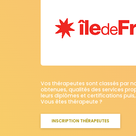
Vos thérapeutes sont classés par 
obtenues, qualités des services pro
leurs diplômes et certifications puis,
Vous êtes thérapeute ?
INSCRIPTION THÉRAPEUTES