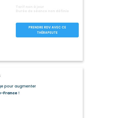
cole
Saint-Siméon
(77930)
(77169)
Tarif non à jour
ois-sur-Seine
(77920)
Durée de séance non définie
Seine-Port
650)
(77240)
y
Sognolles-en-Montois
(77115)
(77520)
PRENDRE RDV AVEC CE
Tancrou
7171)
(77440)
THÉRAPEUTE
Tigeaux
940)
(77163)
toire
Treuzy-Levelay
(77510)
(77710)
Vaires-sur-Marne
(77360)
tois
Le Vaudoué
(77580)
(77123)
t
Verneuil-l'Étang
(77510)
(77390)
Villebéon
7450)
(77710)
s
Villeneuve-le-Comte
77480)
(77174)
Villeneuve-sur-Bellot
(77510)
age pour augmenter
Villiers-en-Bière
(77190)
e-France
!
ine
Villuis
(77114)
(77480)
Voulangis
Voulton
(77580)
(77560)