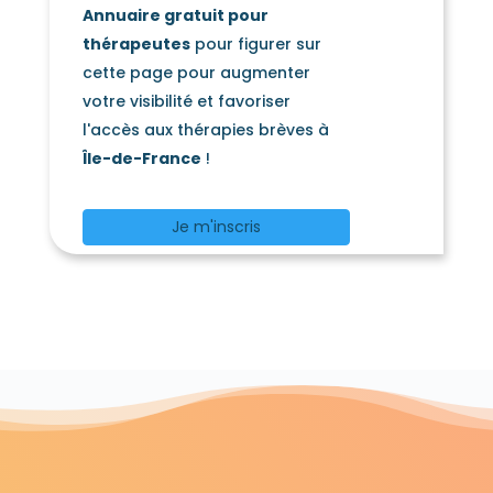
Annuaire gratuit pour
Mortery
Mouroux
(77160)
(77120)
thérapeutes
pour figurer sur
Mousseaux-lès-Bray
(77480)
cette page pour augmenter
Moussy-le-Neuf
(77230)
votre visibilité et favoriser
Moussy-le-Vieux
(77230)
l'accès aux thérapies brèves à
Mouy-sur-Seine
Nandy
(77480)
(77176)
Île-de-France
!
Nangis
(77370)
Nanteau-sur-Essonne
(77760)
Nanteau-sur-Lunain
Je m'inscris
(77710)
Nanteuil-lès-Meaux
(77100)
Nanteuil-sur-Marne
(77730)
Nantouillet
Nemours
(77230)
(77140)
Neufmoutiers-en-Brie
Noisiel
(77610)
(77186)
Noisy-Rudignon
(77940)
Noisy-sur-École
Nonville
(77123)
(77140)
Noyen-sur-Seine
Obsonville
(77114)
(77890)
Ocquerre
Oissery
(77440)
(77178)
Orly-sur-Morin
Ormesson
(77750)
(77167)