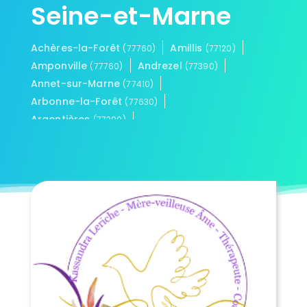
Seine-et-Marne
Achères-la-Forêt
Amillis
(77760)
(77120)
Amponville
Andrezel
(77760)
(77390)
Annet-sur-Marne
(77410)
Arbonne-la-Forêt
(77630)
Argentières
(77390)
Armentières-en-Brie
Arville
(77440)
(77890)
Aubepierre-Ozouer-le-Repos
(77720)
Aufferville
Augers-en-Brie
(77570)
(77560)
Aulnoy
Avon
Baby
(77120)
(77210)
(77480)
Bagneaux-sur-Loing
(77167)
Bailly-Romainvilliers
Balloy
(77700)
(77118)
Bannost-Villegagnon
Barbey
(77970)
(77130)
Barbizon
Barcy
(77630)
(77910)
Bassevelle
(77750)
Bazoches-lès-Bray
(77118)